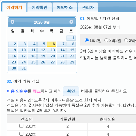
예약하기
예약확인
예약취소
관리자
예약일 / 기간 선택
01.
2026
8월
2026년 08월 07일 부터
일
월
화
수
목
금
토
1
1박2일
2박3일
3박
2
3
4
5
6
7
8
9
10
11
12
13
14
15
2박 3일 이상을 예약하실 경우
16
17
18
19
20
21
22
* 원하시는 날짜를 클릭하시면 
23
24
25
26
27
28
29
30
31
예약 가능 객실
02.
를
하시고 아래
확인
버튼을 클릭하여 주십시요.
이용 인원수
체크
객실 이용시간: 오후 3시 이후 - 다음날 오전 11시 까지
객실은 성인 2 사람이 입실 가능하며 특실은 2명 추가 가능합니다. (1인당 
특실은 일반실의 2배 크기 입니다.
객실명
기준인원
최대인원
201호
2
4
202호
2
4